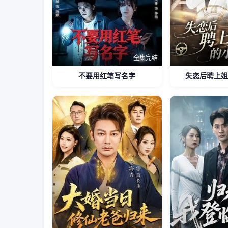
全集完结
不要用红笔写名字
失恋后聘上