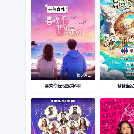
第5期(二)
喜欢你我也是第6季
爸爸当