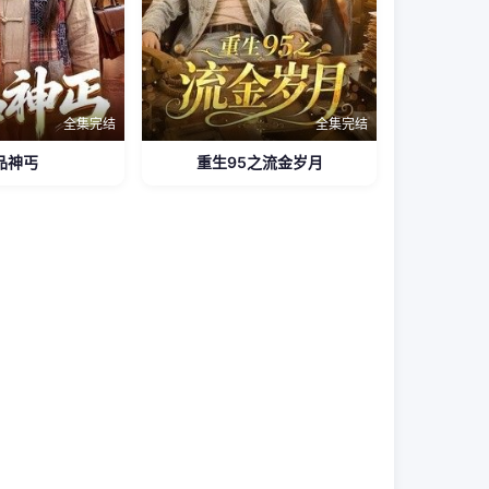
全集完结
全集完结
品神丐
重生95之流金岁月