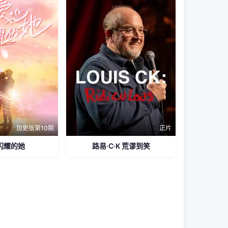
加更版第10期
正片
闪耀的她
路易·C·K 荒谬到笑