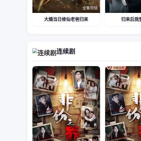
全集完结
大婚当日修仙老爸归来
归来后我
连续剧